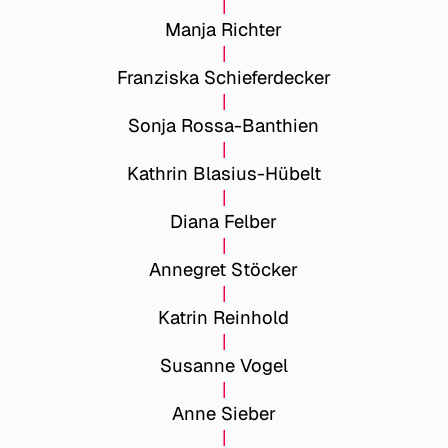
Manja Richter
Franziska Schieferdecker
Sonja Rossa-Banthien
Kathrin Blasius-Hübelt
Diana Felber
Annegret Stöcker
Katrin Reinhold
Susanne Vogel
Anne Sieber