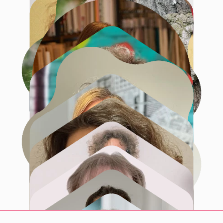
Katia Pfau
Nadine Hartan
Dr. Sabine Fischer
Henrike Schoper
Marén Kupke
Pamela Voigt
Renate Nolte
Lea Scholz
Anja Schilde