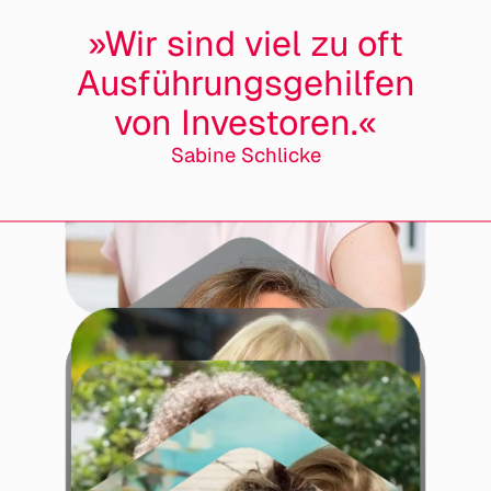
»Wir sind viel zu oft
Ausführungs­gehilfen
von Investoren.«
Sabine Schlicke
Doris Below
Uta Schneider
Barbara Brakenhoff
Ines Hohensee
Corinna Schwarz