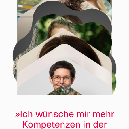
Anna Willkommen
Carolin Hesse
Silvia Schellenberg Thaut
Gaby Heijltjes
Silke Wollenweber
Ulla Freiträger
Claudia Bucher
»Ich wünsche mir mehr
Kompetenzen in der