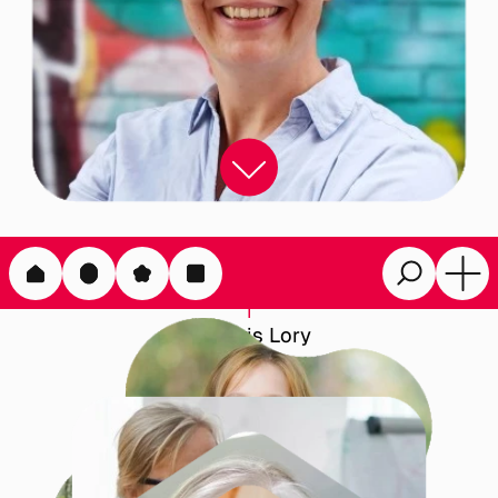
Damaris Lory
Iris Gleichmann
Dorothea Becker
Irena Dahms