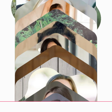
Filiz Vosgerau
Nora Noack
Christine Pluto
Christiane Domke
Ute Zwicker
Anna Neumann
Susanne Glaubitz
Sylke Hajnal-Jäckel