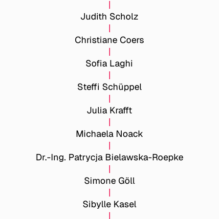
Judith Scholz
Christiane Coers
Sofia Laghi
Steffi Schüppel
Julia Krafft
Michaela Noack
Dr.-Ing. Patrycja Bielawska-Roepke
Simone Göll
Sibylle Kasel