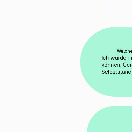
Welche
Ich würde m
können. Gera
Selbstständi