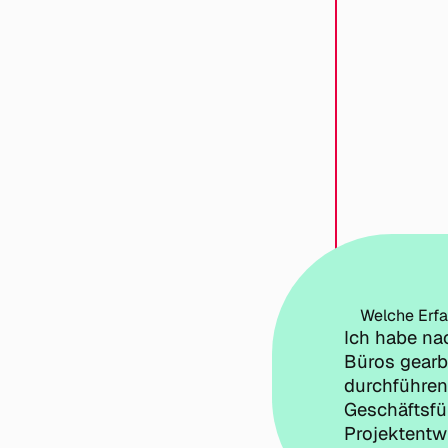
Welche Erfa
Ich habe na
Büros gearbe
durchführen
Geschäftsfü
Projektentw