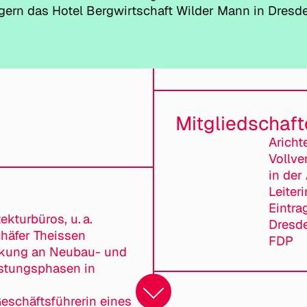
 gern das
Hotel Bergwirtschaft Wilder Mann
in Dresde
Mitgliedschaf
Arich
Vollve
in de
Leiter
Eintr
ekturbüros, u. a.
Dresde
chäfer Theissen
FDP
irkung an Neubau- und
istungsphasen in
eschäftsführerin eines