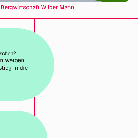
 Bergwirtschaft Wilder Mann
nschen?
en werben
tieg in die