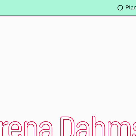
Pla
Irena Dahm