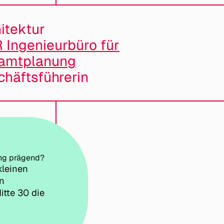
itektur
 Ingenieurbüro für
amtplanung
häftsführerin
ang prägend?
kleinen
en
itte 30 die