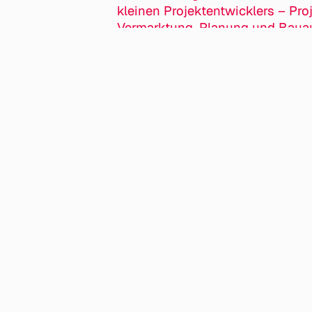
kleinen Projektentwicklers – Pro
Vermarktung, Planung und Baua
Projekte in Dresden
Welches B
Werke vo
Impressum & Datenschutz