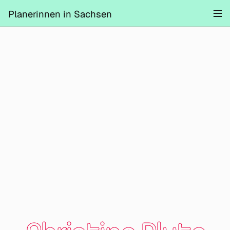
Projekte
Planerinnen in Sachsen
Information
Mitmachen
Kontrast ändern
Schliessen