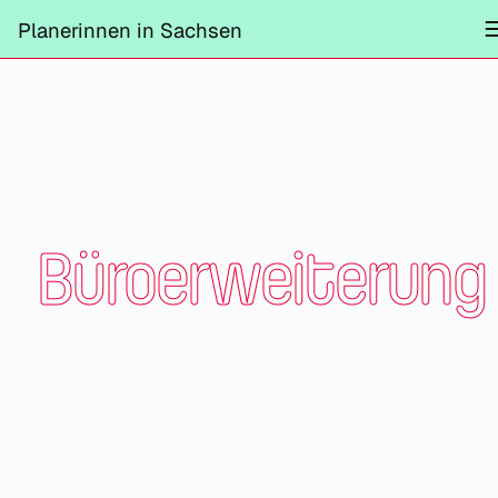
Projekte
Planerinnen in Sachsen
Information
Mitmachen
Kontrast ändern
Schliessen
Büroerweiterung