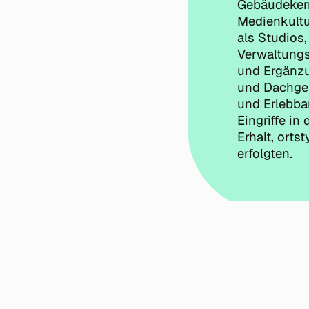
Gebäudekern
Medienkultu
als Studios,
Verwaltungs
und Ergänzu
und Dachges
und Erlebba
Eingriffe i
Erhalt, ort
erfolgten.
Impressum & Datenschutz