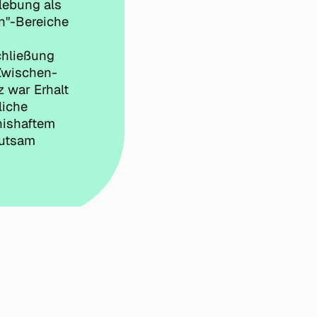
lebung als
n"-Bereiche
chließung
Zwischen-
 war Erhalt
liche
nishaftem
hutsam