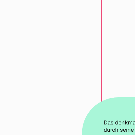
Das denkmal
durch seine