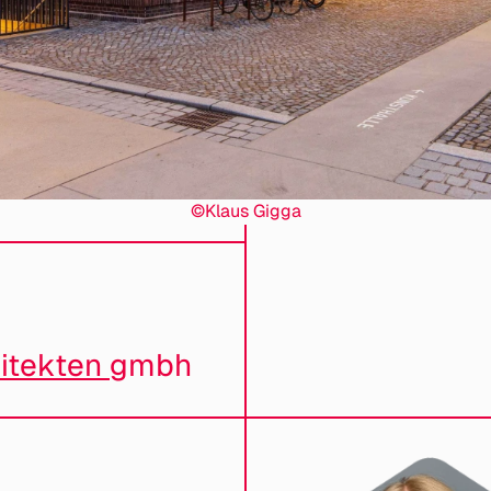
©Klaus Gigga
hitekten
gmbh