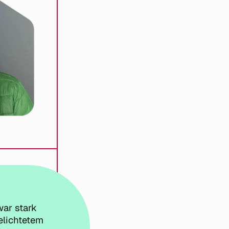
ar stark
elichtetem