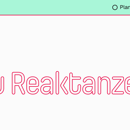
Pla
 Reaktanz