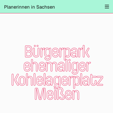
Projekte
Planerinnen in Sachsen
Information
Mitmachen
Kontrast ändern
Schliessen
Bürgerpark
ehemaliger
Kohlelagerplatz
Meißen