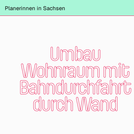
Projekte
Planerinnen in Sachsen
Information
Mitmachen
Kontrast ändern
Schliessen
Umbau
Wohnraum mit
Bahndurchfahrt
durch Wand