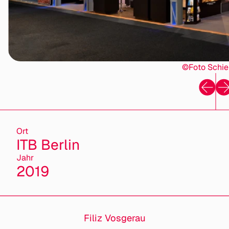
©Foto Schi
Ort
ITB Berlin
Jahr
2019
Filiz Vosgerau