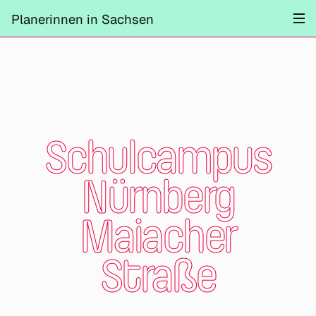
Projekte
Planerinnen in Sachsen
Information
Mitmachen
Kontrast ändern
Schliessen
Schulcampus
Nürnberg
Maiacher
Straße